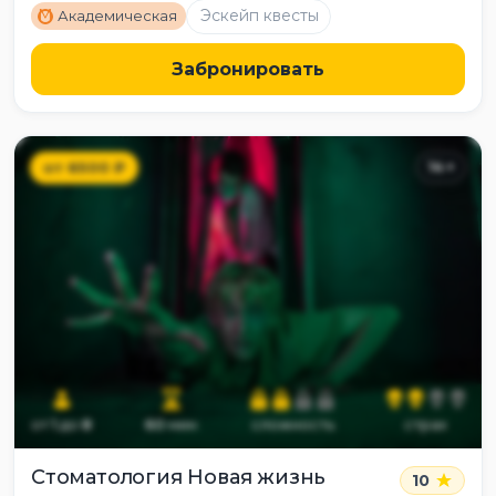
M
Эскейп квесты
Академическая
Забронировать
от
6500
₽
14
+
от
1
до
8
60
мин
сложность
страх
Стоматология Новая жизнь
10