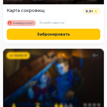
Карта сокровищ
9.91
M
Эскейп квесты
Университет
Забронировать
от
5000
₽
12
+