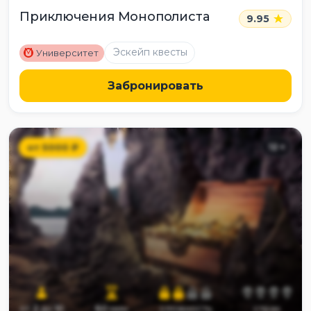
Приключения Монополиста
9.95
M
Эскейп квесты
Университет
Забронировать
от
5000
₽
12
+
от
2
до
10
60
мин
сложность
страх