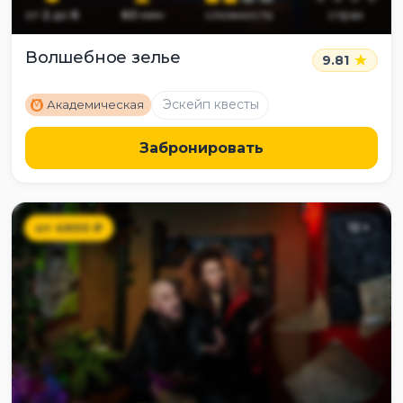
от
2
до
6
60
мин
сложность
страх
Волшебное зелье
9.81
M
Эскейп квесты
Академическая
Забронировать
от
4900
₽
12
+