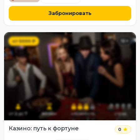
Забронировать
от
5000
₽
12
+
от
2
до
7
60
мин
сложность
страх
Казино: путь к фортуне
0