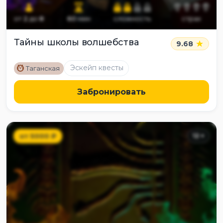
от
2
до
8
60
мин
сложность
страх
Тайны школы волшебства
9.68
M
Эскейп квесты
Таганская
Забронировать
от
5000
₽
12
+