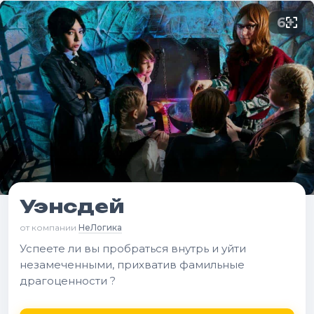
6
+
Уэнсдей
от компании
НеЛогика
Успеете ли вы пробраться внутрь и уйти
незамеченными, прихватив фамильные
драгоценности ?