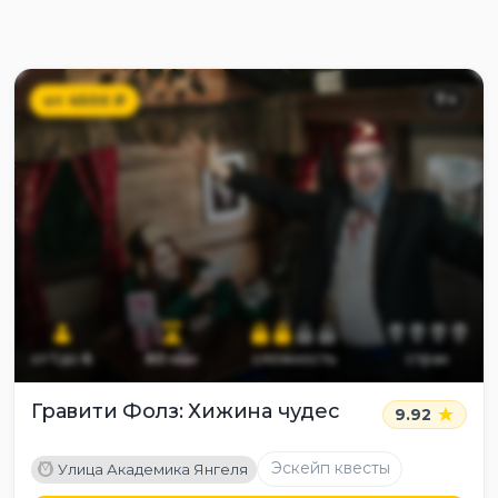
от
4500
₽
7
+
от
1
до
6
60
мин
сложность
страх
Гравити Фолз: Хижина чудес
9.92
M
Эскейп квесты
Улица Академика Янгеля