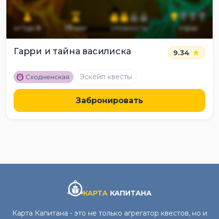
от
1
до
9
75
мин
сложность
страх
Гарри и тайна василиска
9.34
M
Эскейп квесты
Сходненская
Забронировать
КАРТА
КАПИТАНА
Карта Капитана - это не только агрегатор квестов, но и