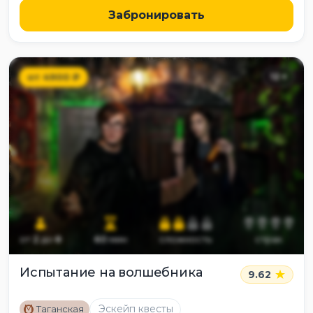
Забронировать
от
4900
₽
12
+
от
2
до
8
60
мин
сложность
страх
Испытание на волшебника
9.62
M
Эскейп квесты
Таганская