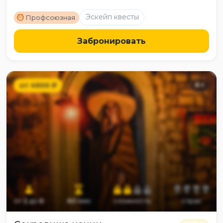
M
Эскейп квесты
Профсоюзная
Забронировать
от
4900
₽
6
+
от
2
до
6
60
мин
сложность
страх