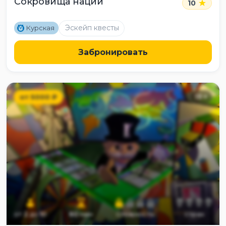
Сокровища нации
10
M
Эскейп квесты
Курская
Забронировать
от
5000
₽
13
+
от
2
до
10
60
мин
сложность
страх