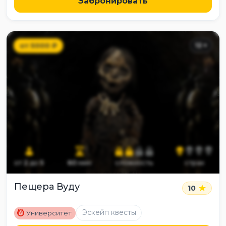
Забронировать
от
5000
₽
12
+
от
2
до
5
60
мин
сложность
страх
Пещера Вуду
10
M
Эскейп квесты
Университет