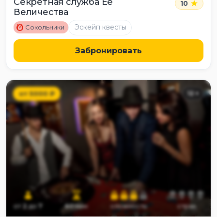
Секретная служба Её
10
Величества
M
Эскейп квесты
Сокольники
Забронировать
от
5000
₽
12
+
от
2
до
7
60
мин
сложность
страх