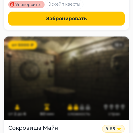
M
Эскейп квесты
Университет
Забронировать
от
5000
₽
12
+
от
2
до
6
60
мин
сложность
страх
Сокровища Майя
9.85