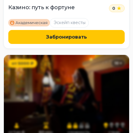
Казино: путь к фортуне
0
M
Эскейп квесты
Академическая
Забронировать
от
5000
₽
10
+
от
1
до
6
60
мин
сложность
страх