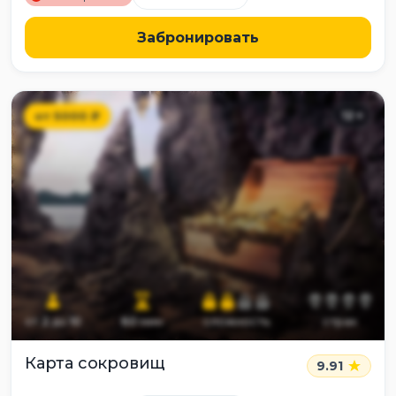
Забронировать
от
5000
₽
12
+
от
2
до
10
60
мин
сложность
страх
Карта сокровищ
9.91