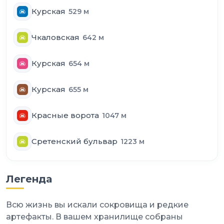
Курская
529
м
Чкаловская
642
м
Курская
654
м
Курская
655
м
Красные ворота
1047
м
Сретенский бульвар
1223
м
Легенда
Всю жизнь вы искали сокровища и редкие
артефакты. В вашем хранилище собраны