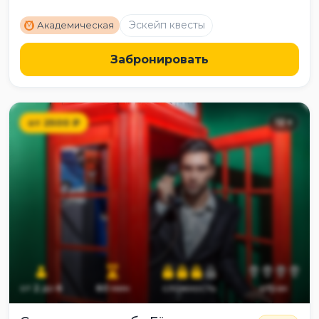
M
Эскейп квесты
Академическая
Забронировать
от
2500
₽
12
+
от
2
до
6
60
мин
сложность
страх