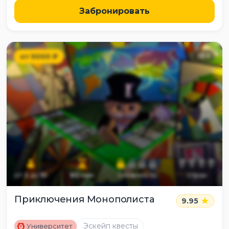
Забронировать
от
5000
₽
13
+
от
2
до
10
60
мин
сложность
страх
Приключения Монополиста
9.95
M
Эскейп квесты
Университет