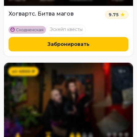
Хогвартс. Битва магов
9.75
M
Эскейп квесты
Сходненская
Забронировать
от
4900
₽
12
+