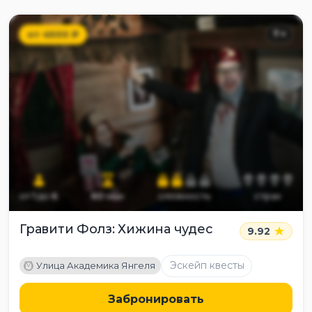
от
4500
₽
7
+
от
1
до
6
60
мин
сложность
страх
Гравити Фолз: Хижина чудес
9.92
M
Эскейп квесты
Улица Академика Янгеля
Забронировать