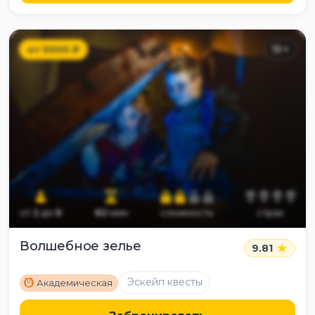
от
5000
₽
12
+
от
2
до
6
60
мин
сложность
страх
Волшебное зелье
9.81
M
Эскейп квесты
Академическая