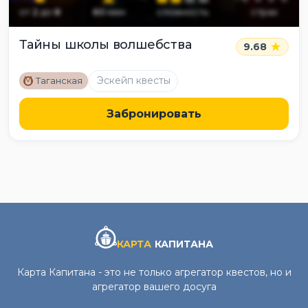
от
2
до
8
60
мин
сложность
страх
Тайны школы волшебства
9.68
M
Эскейп квесты
Таганская
Забронировать
КАРТА
КАПИТАНА
Карта Капитана - это не только агрегатор квестов, но и
агрегатор вашего досуга