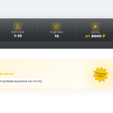
₽
ИГРОКИ
ОЦЕНКА
ЦЕНА
1
–
10
от
₽
10
8000
ю цену
Подтверждение на почту