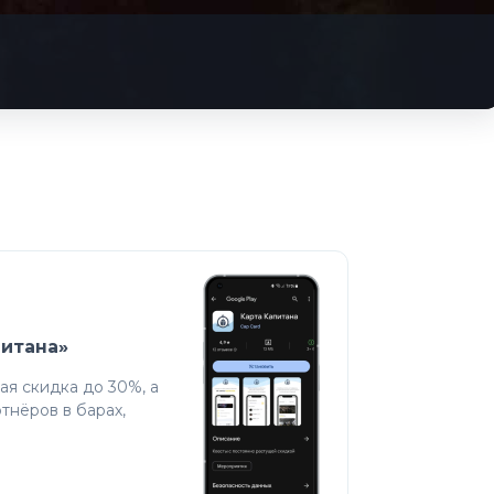
питана»
я скидка до 30%, а
тнёров в барах,