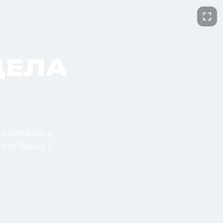
ДЕЛА
 сбежали, и
бить Векну?