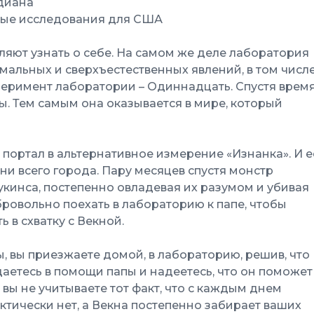
ндиана
ные исследования для США
ляют узнать о себе. На самом же деле лаборатория
альных и сверхъестественных явлений, в том числ
еримент лаборатории – Одиннадцать. Спустя врем
пы. Тем самым она оказывается в мире, который
портал в альтернативное измерение «Изнанка». И е
ни всего города. Пару месяцев спустя монстр
укинса, постепенно овладевая их разумом и убивая
бровольно поехать в лабораторию к папе, чтобы
 в схватку с Векной.
ы, вы приезжаете домой, в лабораторию, решив, что
даетесь в помощи папы и надеетесь, что он поможет
о вы не учитываете тот факт, что с каждым днем
ктически нет, а Векна постепенно забирает ваших