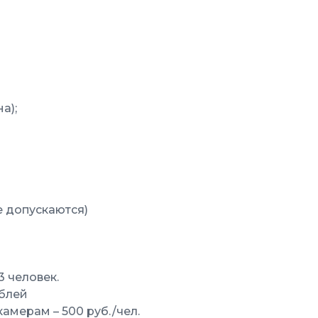
а);
е допускаются)
3 человек.
ублей
мерам – 500 руб./чел.