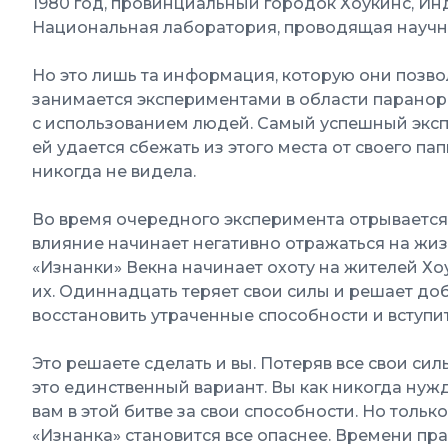
1980 год, провинциальный городок Хоукинс, И
Национальная лаборатория, проводящая науч
Но это лишь та информация, которую они позво
занимается экспериментами в области паранорм
с использованием людей. Самый успешный эксп
ей удается сбежать из этого места от своего па
никогда не видела.
Во время очередного эксперимента отрывается 
влияние начинает негативно отражаться на жиз
«Изнанки» Векна начинает охоту на жителей Хо
их. Одиннадцать теряет свои силы и решает до
восстановить утраченные способности и вступить
Это решаете сделать и вы. Потеряв все свои сил
это единственный вариант. Вы как никогда нуж
вам в этой битве за свои способности. Но тольк
«Изнанка» становится все опаснее. Времени пра