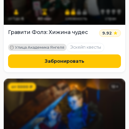
от
1
до
6
60
мин
сложность
страх
Гравити Фолз: Хижина чудес
9.92
M
Эскейп квесты
Улица Академика Янгеля
Забронировать
от
5000
₽
12
+