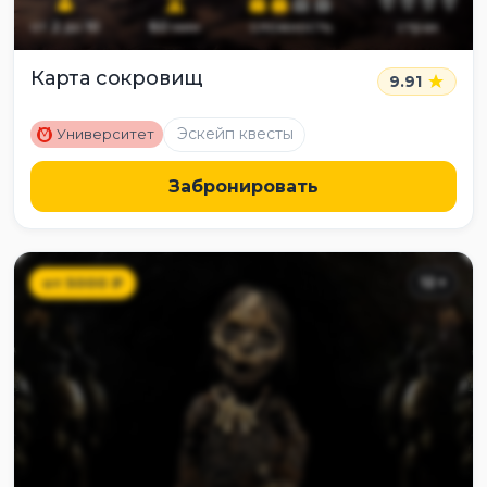
от
2
до
10
60
мин
сложность
страх
Карта сокровищ
9.91
M
Эскейп квесты
Университет
Забронировать
от
5000
₽
12
+