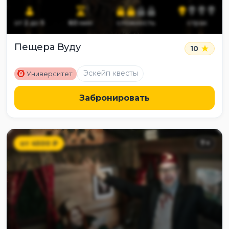
от
2
до
5
60
мин
сложность
страх
Пещера Вуду
10
M
Эскейп квесты
Университет
Забронировать
от
4500
₽
7
+