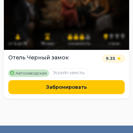
от
2
до
13
75
мин
сложность
страх
Отель Черный замок
9.35
M
Эскейп квесты
Автозаводская
Забронировать