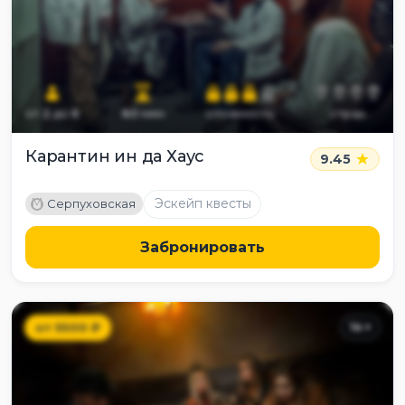
от
2
до
6
60
мин
сложность
страх
Карантин ин да Хаус
9.45
M
Эскейп квесты
Серпуховская
Забронировать
от
5500
₽
14
+