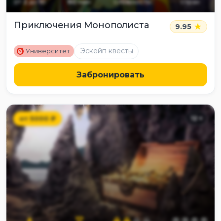
от
2
до
10
60
мин
сложность
страх
Приключения Монополиста
9.95
M
Эскейп квесты
Университет
Забронировать
от
5000
₽
12
+