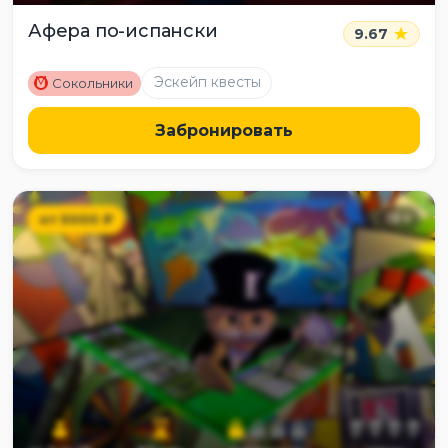
Афера по-испански
9.67
M
Эскейп квесты
Сокольники
Забронировать
от
5000
₽
13
+