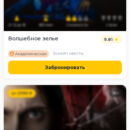
от
2
до
6
60
мин
сложность
страх
Волшебное зелье
9.81
M
Эскейп квесты
Академическая
Забронировать
от
2799
₽
18
+