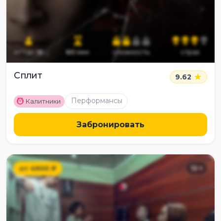
от
1
до
10
60
мин
сложность
страх
Сплит
9.62
M
Перформансы
Калитники
Забронировать
от
4900
₽
12
+