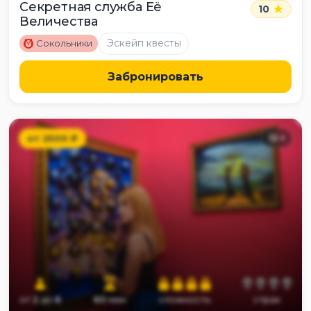
Секретная служба Её
10
Величества
M
Эскейп квесты
Сокольники
Забронировать
от
2500
₽
12
+
от
2
до
6
60
мин
сложность
страх