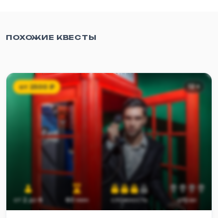
ПОХОЖИЕ КВЕСТЫ
от
2500
₽
12
+
от
2
до
6
60
мин
сложность
страх