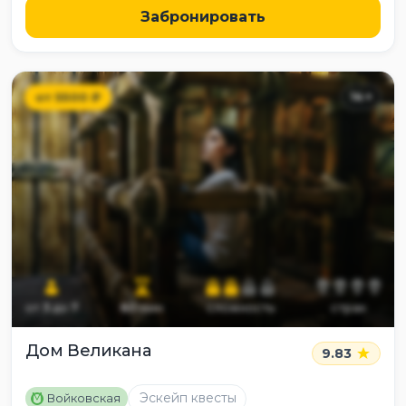
Забронировать
от
5500
₽
14
+
от
3
до
7
60
мин
сложность
страх
Дом Великана
9.83
M
Эскейп квесты
Войковская