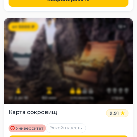
от
5000
₽
12
+
от
2
до
10
60
мин
сложность
страх
Карта сокровищ
9.91
M
Эскейп квесты
Университет