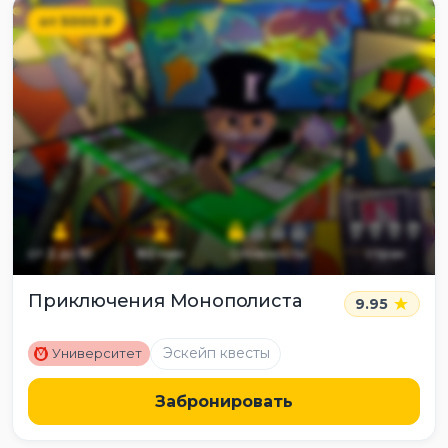
от
5000
₽
13
+
от
2
до
10
60
мин
сложность
страх
Приключения Монополиста
9.95
M
Эскейп квесты
Университет
Забронировать