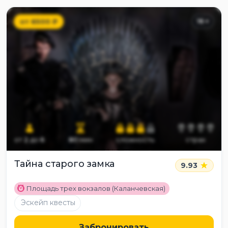
от
6500
₽
16
+
от
2
до
6
80
мин
сложность
страх
Тайна старого замка
9.93
M
Площадь трех вокзалов (Каланчевская)
Эскейп квесты
Забронировать