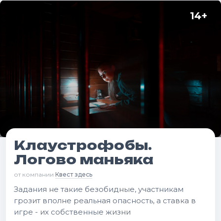
14
+
Клаустрофобы.
Логово маньяка
от компании
Квест здесь
Задания не такие безобидные, участникам
грозит вполне реальная опасность, а ставка в
игре - их собственные жизни