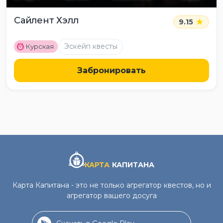
Сайлент Хэлл
9.15
M
Эскейп квесты
Курская
Забронировать
КАРТА
КАПИТАНА
Карта Капитана - это не только агрегатор квестов, но и
агрегатор вашего досуга