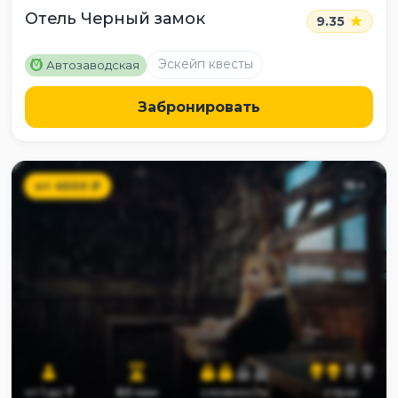
Отель Черный замок
9.35
M
Эскейп квесты
Автозаводская
Забронировать
от
4500
₽
16
+
от
1
до
7
60
мин
сложность
страх