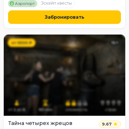
M
Эскейп квесты
Аэропорт
Забронировать
от
5500
₽
14
+
от
2
до
6
60
мин
сложность
страх
Тайна четырех жрецов
9.67