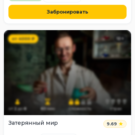
Забронировать
от
4000
₽
12
+
от
2
до
8
60
мин
сложность
страх
Затерянный мир
9.69