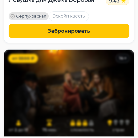
Ловушка для Джека Воробья
9.43
M
Эскейп квесты
Серпуховская
Забронировать
от
5500
₽
14
+
от
2
до
13
75
мин
сложность
страх