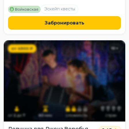
M
Эскейп квесты
Войковская
Забронировать
от
4900
₽
10
+
от
2
до
7
60
мин
сложность
страх