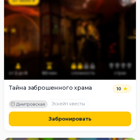
от
4500
₽
8
+
от
2
до
6
60
мин
сложность
страх
Тайна заброшенного храма
10
M
Эскейп квесты
Дмитровская
Забронировать