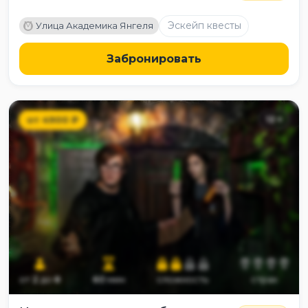
M
Эскейп квесты
Улица Академика Янгеля
Забронировать
от
4900
₽
12
+
от
2
до
8
60
мин
сложность
страх