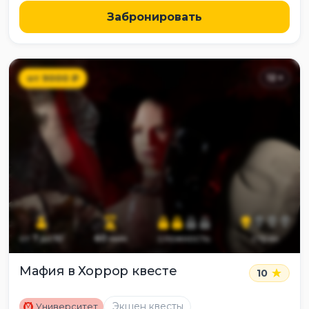
Забронировать
от
9000
₽
12
+
от
7
до
10
60
мин
сложность
страх
Мафия в Хоррор квесте
10
M
Экшен квесты
Университет