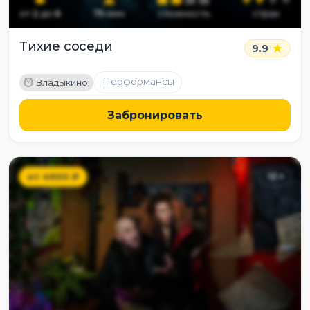
от
2
до
6
75
мин
сложность
страх
Тихие соседи
9.9
M
Перформансы
Владыкино
Забронировать
от
4900
₽
12
+