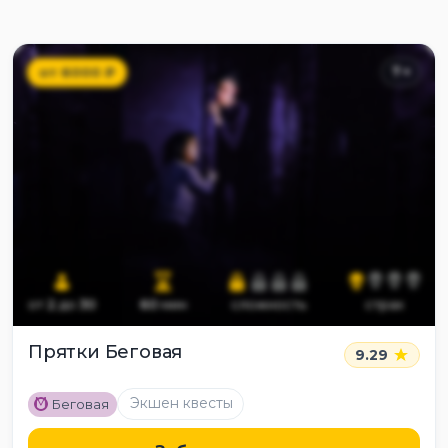
от
6000
₽
7
+
от
2
до
30
60
мин
сложность
страх
Прятки Беговая
9.29
M
Экшен квесты
Беговая