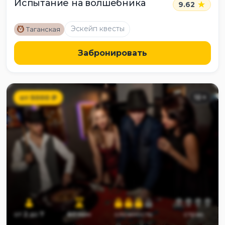
Испытание на волшебника
9.62
M
Эскейп квесты
Таганская
Забронировать
от
5000
₽
12
+
от
2
до
7
60
мин
сложность
страх