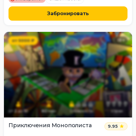
Забронировать
от
5000
₽
13
+
от
2
до
10
60
мин
сложность
страх
Приключения Монополиста
9.95