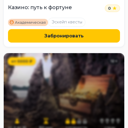
Казино: путь к фортуне
0
M
Эскейп квесты
Академическая
Забронировать
от
5000
₽
12
+
от
2
до
10
60
мин
сложность
страх