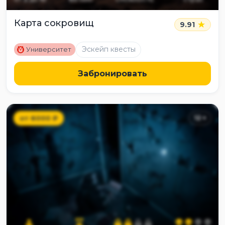
Карта сокровищ
9.91
M
Эскейп квесты
Университет
Забронировать
от
6000
₽
12
+