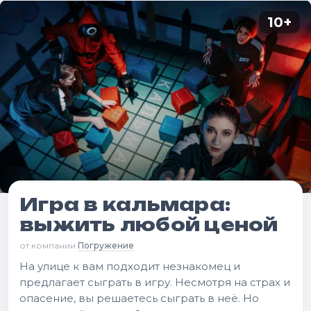
10
+
Игра в кальмара:
выжить любой ценой
от компании
Погружение
На улице к вам подходит незнакомец и
предлагает сыграть в игру. Несмотря на страх и
опасение, вы решаетесь сыграть в неё. Но