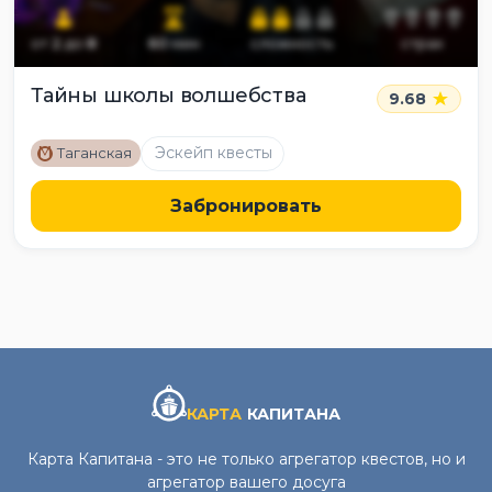
от
2
до
8
60
мин
сложность
страх
Тайны школы волшебства
9.68
M
Эскейп квесты
Таганская
Забронировать
КАРТА
КАПИТАНА
Карта Капитана - это не только агрегатор квестов, но и
агрегатор вашего досуга