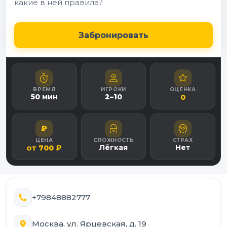
какие в ней правила?
Забронировать
ВРЕМЯ
ИГРОКИ
ОЦЕНКА
50
мин
2
–
10
0
₽
ЦЕНА
СЛОЖНОСТЬ
СТРАХ
от
₽
Лёгкая
Нет
700
+79848882777
Москва, ул. Ярцевская, д. 19