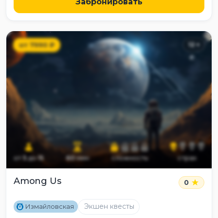
Забронировать
от
7990
₽
12
+
от
5
до
15
60
мин
сложность
страх
Among Us
0
M
Экшен квесты
Измайловская