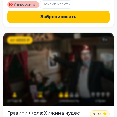
M
Эскейп квесты
Университет
Забронировать
от
4500
₽
7
+
от
1
до
6
60
мин
сложность
страх
Гравити Фолз: Хижина чудес
9.92