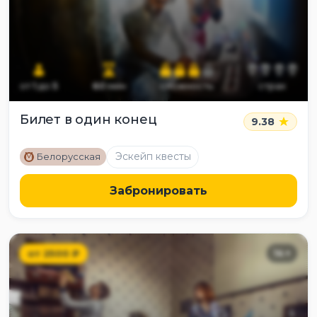
от
1
до
5
60
мин
сложность
страх
Билет в один конец
9.38
M
Эскейп квесты
Белорусская
Забронировать
от
2500
₽
14
+