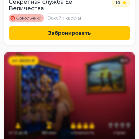
Секретная служба Её
10
Величества
M
Эскейп квесты
Сокольники
Забронировать
от
2500
₽
12
+
от
2
до
6
60
мин
сложность
страх