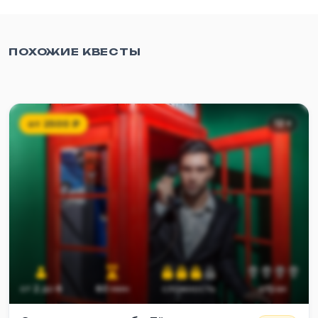
ПОХОЖИЕ КВЕСТЫ
от
2500
₽
12
+
от
2
до
6
60
мин
сложность
страх