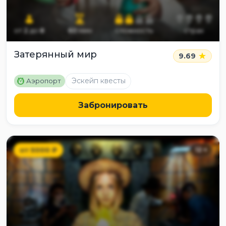
от
2
до
8
60
мин
сложность
страх
Затерянный мир
9.69
M
Эскейп квесты
Аэропорт
Забронировать
от
5000
₽
12
+