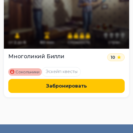
от
2
до
6
60
мин
сложность
страх
Многоликий Билли
10
M
Эскейп квесты
Сокольники
Забронировать