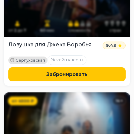
от
2
до
7
60
мин
сложность
страх
Ловушка для Джека Воробья
9.43
M
Эскейп квесты
Серпуховская
Забронировать
от
4500
₽
14
+