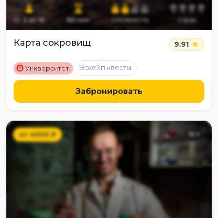
от
2
до
10
60
мин
сложность
страх
Карта сокровищ
9.91
M
Эскейп квесты
Университет
Забронировать
от
4000
₽
12
+