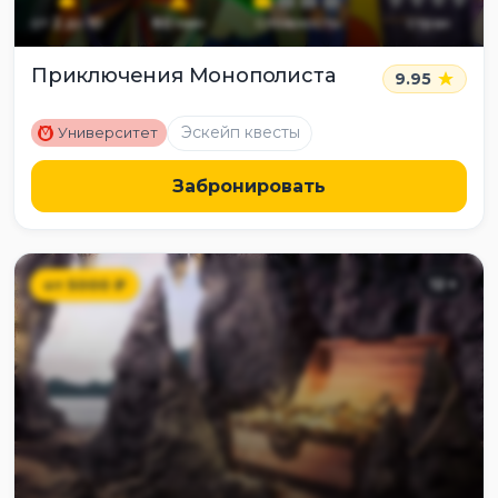
от
2
до
10
60
мин
сложность
страх
Приключения Монополиста
9.95
M
Эскейп квесты
Университет
Забронировать
от
5000
₽
12
+