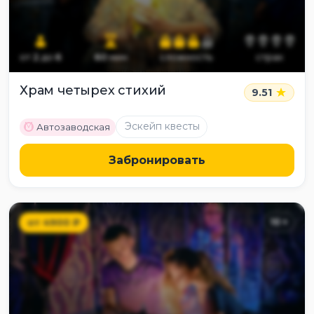
от
2
до
6
60
мин
сложность
страх
Храм четырех стихий
9.51
M
Эскейп квесты
Автозаводская
Забронировать
от
4900
₽
10
+