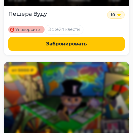
Пещера Вуду
10
M
Эскейп квесты
Университет
Забронировать
от
5000
₽
13
+