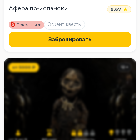
Афера по-испански
9.67
M
Эскейп квесты
Сокольники
Забронировать
от
5000
₽
12
+
от
2
до
5
60
мин
сложность
страх