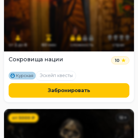
от
2
до
6
60
мин
сложность
страх
Сокровища нации
10
M
Эскейп квесты
Курская
Забронировать
от
5000
₽
12
+