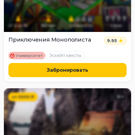
от
2
до
10
60
мин
сложность
страх
Приключения Монополиста
9.95
M
Эскейп квесты
Университет
Забронировать
от
5000
₽
12
+