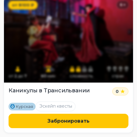
от
8100
₽
6
+
от
2
до
7
60
мин
сложность
страх
Каникулы в Трансильвании
0
M
Эскейп квесты
Курская
Забронировать