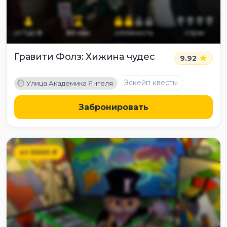
от
1
до
6
60
мин
сложность
страх
Гравити Фолз: Хижина чудес
9.92
M
Эскейп квесты
Улица Академика Янгеля
Забронировать
от
5000
₽
13
+