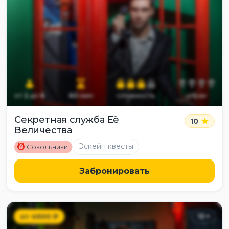
от
2
до
6
60
мин
сложность
страх
Секретная служба Её
10
Величества
M
Эскейп квесты
Сокольники
Забронировать
от
4900
₽
12
+