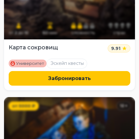
от
2
до
10
60
мин
сложность
страх
Карта сокровищ
9.91
M
Эскейп квесты
Университет
Забронировать
от
5000
₽
12
+