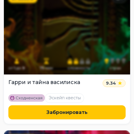
от
1
до
9
75
мин
сложность
страх
Гарри и тайна василиска
9.34
M
Эскейп квесты
Сходненская
Забронировать