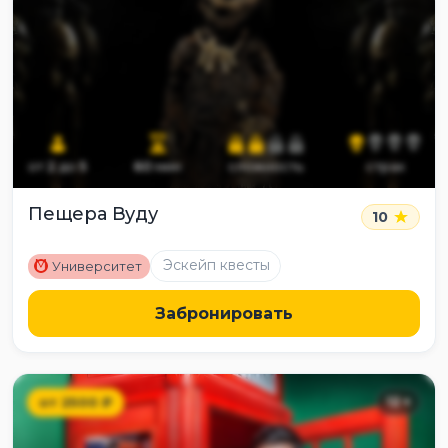
от
2
до
5
60
мин
сложность
страх
Пещера Вуду
10
M
Эскейп квесты
Университет
Забронировать
от
2500
₽
12
+