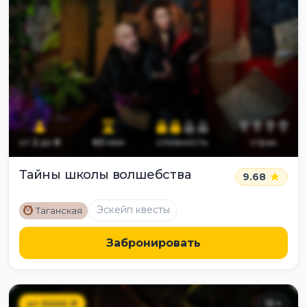
от
2
до
8
60
мин
сложность
страх
Тайны школы волшебства
9.68
M
Эскейп квесты
Таганская
Забронировать
от
5000
₽
12
+