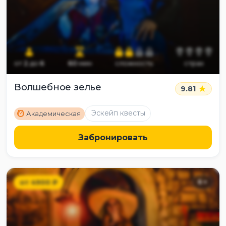
от
2
до
6
60
мин
сложность
страх
Волшебное зелье
9.81
M
Эскейп квесты
Академическая
Забронировать
от
4900
₽
6
+